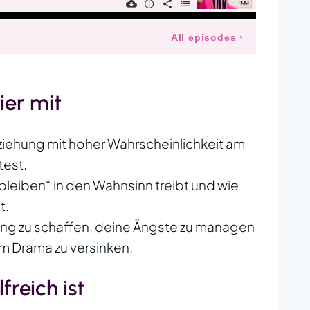
ier mit
ziehung mit hoher Wahrscheinlichkeit am
test.
leiben“ in den Wahnsinn treibt und wie
t.
ng zu schaffen, deine Ängste zu managen
im Drama zu versinken.
freich ist