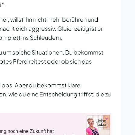
r“.
ner, willst ihn nicht mehr berühren und
cht dich aggressiv. Gleichzeitig ist er
omplett ins Schleudern.
u um solche Situationen. Du bekommst
totes Pferd reitest oder ob sich das
 Tipps. Aber du bekommst klare
, wie du eine Entscheidung triffst, die zu