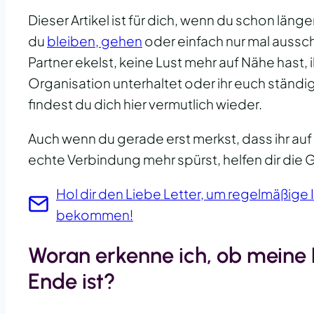
Dieser Artikel ist für dich, wenn du schon länge
du
bleiben, gehen
oder einfach nur mal aussch
Partner ekelst, keine Lust mehr auf Nähe hast, 
Organisation unterhaltet oder ihr euch ständi
findest du dich hier vermutlich wieder.
Auch wenn du gerade erst merkst, dass ihr auf
echte Verbindung mehr spürst, helfen dir die 
Hol dir den Liebe Letter, um regelmäßige 
bekommen!
Woran erkenne ich, ob meine 
Ende ist?