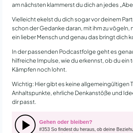
am nächsten klammerst du dich an jedes „Abe
Vielleicht ekelst du dich sogar vor deinem Part
schon der Gedanke daran, mit ihm zu vögeln, ma
ein lieber Mensch und genau das bringt dich k
In der passenden Podcastfolge geht es gena
hilfreiche Impulse, wie du erkennst, ob du ein 
Kämpfen noch lohnt.
Wichtig: Hier gibt es keine allgemeingültigen
Anhaltspunkte, ehrliche Denkanstöße und Ideen
dir passt.