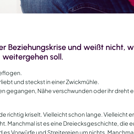
ner Beziehungskrise und weißt nicht, w
weitergehen soll.
geflogen.
liebt und steckst in einer Zwickmühle.
loren gegangen, Nähe verschwunden oder ihr dreht 
e richtig kriselt. Vielleicht schon lange. Vielleicht er
cht. Manchmal ist es eine Dreiecksgeschichte, die 
d es Vorwürfe und Streitereien um nichts. Manchma