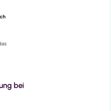
ich
 das
ung bei