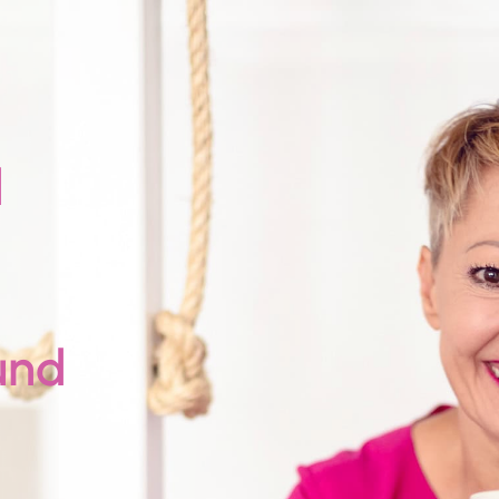
d
und