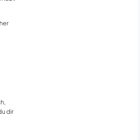
eher
h,
u dir