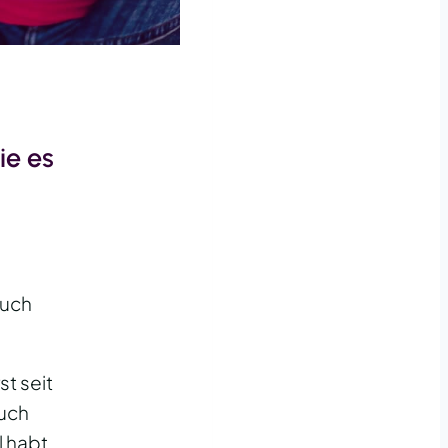
ie es
euch
st seit
euch
l habt