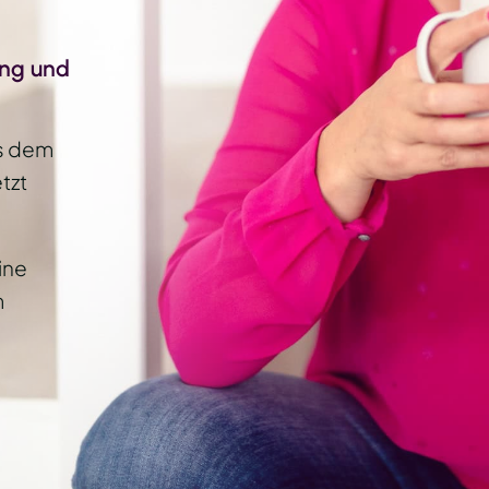
ung und
us dem
tzt
ine
m