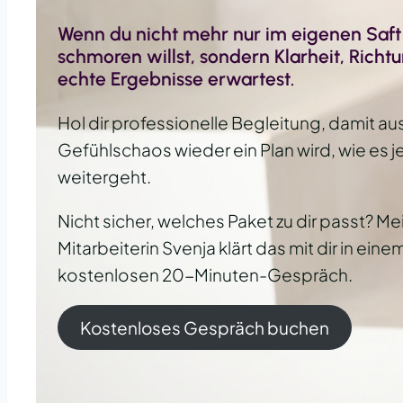
Wenn du nicht mehr nur im eigenen Saft
schmoren willst, sondern Klarheit, Richt
echte Ergebnisse erwartest.
Hol dir professionelle Begleitung, damit a
Gefühlschaos wieder ein Plan wird, wie es je
weitergeht.
Nicht sicher, welches Paket zu dir passt? Me
Mitarbeiterin Svenja klärt das mit dir in eine
kostenlosen 20-Minuten-Gespräch.
Kostenloses Gespräch buchen