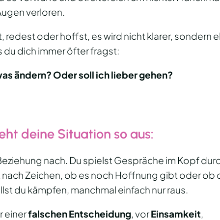
 Augen verloren.
 redest oder hoffst, es wird nicht klarer, sondern 
 du dich immer öfter fragst:
was ändern? Oder soll ich lieber gehen?
ieht deine Situation so aus
:
Beziehung nach. Du spielst Gespräche im Kopf durc
t nach Zeichen, ob es noch Hoffnung gibt oder ob d
lst du kämpfen, manchmal einfach nur raus.
or einer
falschen Entscheidung
, vor
Einsamkeit
,