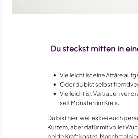
Du steckst mitten in ei
Vielleicht ist eine Affäre auf
Oder du bist selbst fremdver
Vielleicht ist Vertrauen ver
seit Monaten im Kreis.
Du bist hier, weil es bei euch gerad
Kurzem, aber dafür mit voller Wu
beide Kraft kostet. Manchmal sin