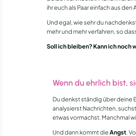
ihr euch als Paar einfach aus den
Und egal, wie sehr du nachdenkst,
mehr und mehr verfahren, so dass
Soll ich bleiben? Kann ich noch 
Wenn du ehrlich bist, s
Du denkst ständig über deine 
analysierst Nachrichten, suchs
etwas vormachst. Manchmal wil
Und dann kommt die
Angst
. V