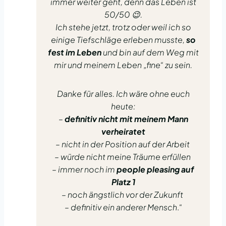
immer weiter geht, denn das Leben ist
50/50 😉.
Ich stehe jetzt, trotz oder weil ich so
einige Tiefschläge erleben musste,
so
fest im Leben
und bin auf dem Weg mit
mir und meinem Leben „fine“ zu sein.
Danke für alles. Ich wäre ohne euch
heute:
–
definitiv nicht mit meinem Mann
verheiratet
– nicht in der Position auf der Arbeit
– würde nicht meine Träume erfüllen
– immer noch im
people pleasing auf
Platz 1
– noch ängstlich vor der Zukunft
– definitiv ein anderer Mensch
.“