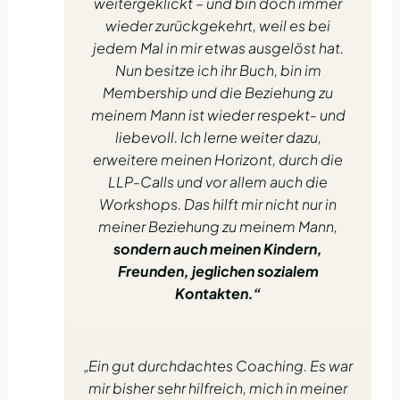
weitergeklickt – und bin doch immer
wieder zurückgekehrt, weil es bei
jedem Mal in mir etwas ausgelöst hat.
Nun besitze ich ihr Buch, bin im
Membership und die Beziehung zu
meinem Mann ist wieder respekt- und
liebevoll. Ich lerne weiter dazu,
erweitere meinen Horizont, durch die
LLP-Calls und vor allem auch die
Workshops. Das hilft mir nicht nur in
meiner Beziehung zu meinem Mann,
sondern auch meinen Kindern,
Freunden, jeglichen sozialem
Kontakten.“
„Ein gut durchdachtes Coaching. Es war
mir bisher sehr hilfreich, mich in meiner