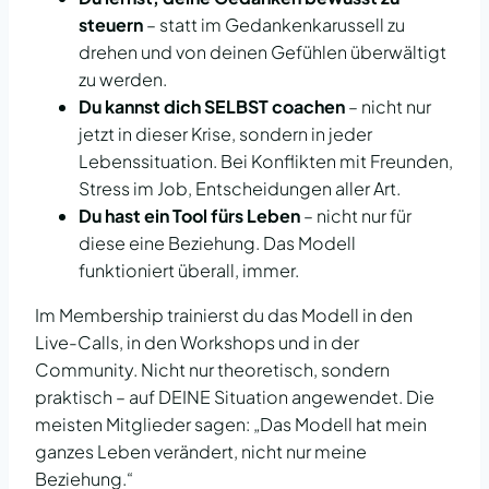
steuern
– statt im Gedankenkarussell zu
drehen und von deinen Gefühlen überwältigt
zu werden.
Du kannst dich SELBST coachen
– nicht nur
jetzt in dieser Krise, sondern in jeder
Lebenssituation. Bei Konflikten mit Freunden,
Stress im Job, Entscheidungen aller Art.
Du hast ein Tool fürs Leben
– nicht nur für
diese eine Beziehung. Das Modell
funktioniert überall, immer.
Im Membership trainierst du das Modell in den
Live-Calls, in den Workshops und in der
Community. Nicht nur theoretisch, sondern
praktisch – auf DEINE Situation angewendet. Die
meisten Mitglieder sagen: „Das Modell hat mein
ganzes Leben verändert, nicht nur meine
Beziehung.“