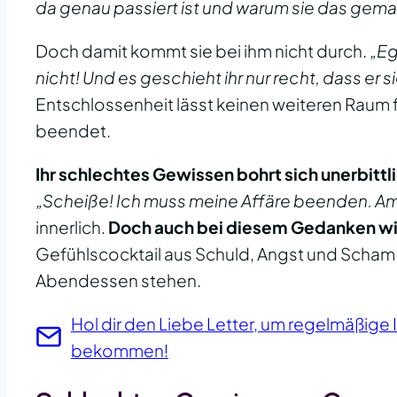
da genau passiert ist und warum sie das gema
Doch damit kommt sie bei ihm nicht durch.
„Eg
nicht! Und es geschieht ihr nur recht, dass er
Entschlossenheit lässt keinen weiteren Raum f
beendet.
Ihr schlechtes Gewissen bohrt sich unerbittli
„Scheiße! Ich muss meine Affäre beenden. Am
innerlich.
Doch auch bei diesem Gedanken wir
Gefühlscocktail aus Schuld, Angst und Scham v
Abendessen stehen.
Hol dir den Liebe Letter, um regelmäßige 
bekommen!