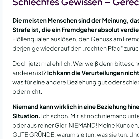
Schlechtes Gewissen – Gerec
Die meisten Menschen sind der Meinung, das
Strafe ist, die ein Fremdgeher absolut verdie
Höllenqualen auslösen, den Genuss am Fremd
derjenige wieder auf den „rechten Pfad“ zurüc
Doch jetzt mal ehrlich: Wer weiß denn bittesch
anderen ist?
Ich kann die Verurteilungen nich
was für eine andere Beziehung gut oder schlec
oder nicht.
Niemand kann wirklich in eine Beziehung hin
Situation.
Ich schon. Mir ist noch niemand u
oder aus reiner Gier. NIEMAND! Meine Kunden, d
GUTE GRÜNDE, warum sie tun, was sie tun. Und