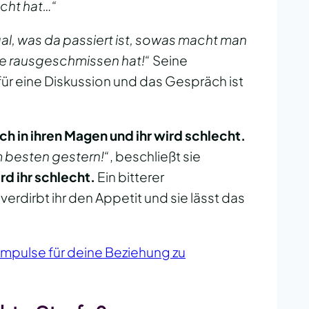
cht hat…“
al, was da passiert ist, sowas macht man
 sie rausgeschmissen hat!“
Seine
ür eine Diskussion und das Gespräch ist
ch in ihren Magen und ihr wird schlecht.
 besten gestern!“
, beschließt sie
d ihr schlecht.
Ein bitterer
erdirbt ihr den Appetit und sie lässt das
Impulse für deine Beziehung zu