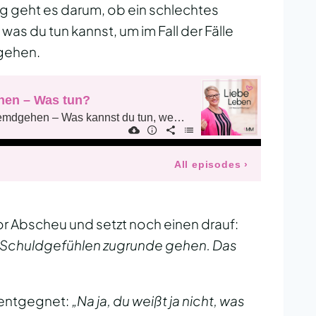
rag geht es darum, ob ein schlechtes
was du tun kannst, um im Fall der Fälle
ugehen.
or Abscheu und setzt noch einen drauf:
en Schuldgefühlen zugrunde gehen. Das
d entgegnet:
„Na ja, du weißt ja nicht, was