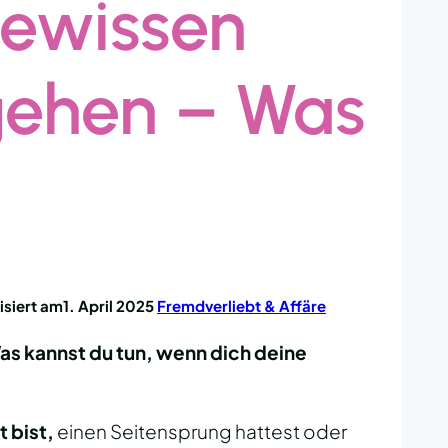
Gewissen
ehen – Was
isiert am
1. April 2025
Fremdverliebt & Affäre
 kannst du tun, wenn dich deine
 bist,
einen Seitensprung hattest oder