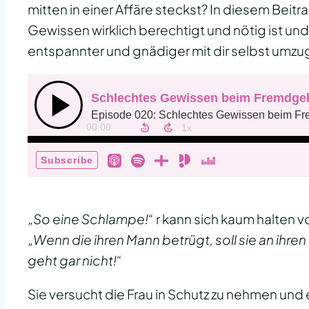
mitten in einer Affäre steckst? In diesem Beit
Gewissen wirklich berechtigt und nötig ist und 
entspannter und gnädiger mit dir selbst umz
„So eine Schlampe!“
r kann sich kaum halten v
„
Wenn die ihren Mann betrügt, soll sie an ihr
geht gar nicht!“
Sie versucht die Frau in Schutz zu nehmen un