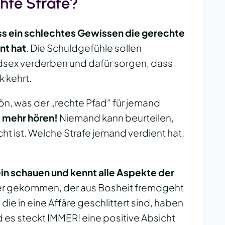
hte Strafe?
s ein schlechtes Gewissen die gerechte
nt hat
. Die Schuldgefühle sollen
sex verderben und dafür sorgen, dass
k kehrt.
ön, was der „rechte Pfad“ für jemand
t mehr hören!
Niemand kann beurteilen,
ht ist. Welche Strafe jemand verdient hat,
ein schauen und kennt alle Aspekte der
nter gekommen, der aus Bosheit fremdgeht
ie in eine Affäre geschlittert sind, haben
 es steckt IMMER! eine positive Absicht