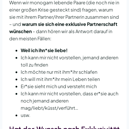
Wenn wir monogam lebende Paare (die noch nie in
einer großen Krise gesteckt sind) fragen, warum
sie mit ihrem Partner/ihrer Partnerin zusammen sind
– und
warum sie sich eine exklusive Partnerschaft
wünschen
– dann hören wir als Antwort darauf in
den meisten Fällen:
Weil ich ihn*sie liebe!
Ich kann mir nicht vorstellen, jemand anderen
toll zu finden
Ich möchte nur mit ihm*ihr schlafen
Ich will mit ihm*ihr mein Leben teilen
Er*sie sieht mich und versteht mich
Ich kann mir nicht vorstellen, dass er*sie auch
noch jemand anderen
mag/liebt/küsst/verführt…
usw.
Sie sehen gerade einen
Platzhalterinhalt von