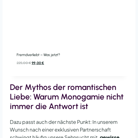
Fremdverliebt – Was jetzt?
Ursprünglicher
Aktueller
225,00
€
99,00
€
Preis
Preis
war:
ist:
225,00 €
99,00 €.
Der Mythos der romantischen
Liebe: Warum Monogamie nicht
immer die Antwort ist
Dazu passt auch der nächste Punkt: In unserem
Wunsch nach einer exklusiven Partnerschaft
schwingt häufig unsere Sehnsucht mit,
gewisse