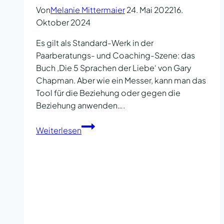
Von
Melanie Mittermaier
24. Mai 2022
16.
Oktober 2024
Es gilt als Standard-Werk in der
Paarberatungs- und Coaching-Szene: das
Buch ‚Die 5 Sprachen der Liebe‘ von Gary
Chapman. Aber wie ein Messer, kann man das
Tool für die Beziehung oder gegen die
Beziehung anwenden….
Die
Weiterlesen
5
Sprachen
der
Liebe
kritisch
betrachtet