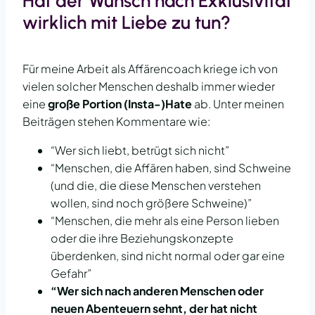
Hat der Wunsch nach Exklusivität
YouTube
. Um auf den
eigentlichen Inhalt
wirklich mit Liebe zu tun?
zuzugreifen, klicken Sie
auf die Schaltfläche unten.
Bitte beachten Sie, dass
dabei Daten an
Für meine Arbeit als Affärencoach kriege ich von
Drittanbieter
weitergegeben werden.
vielen solcher Menschen deshalb immer wieder
Mehr Informationen
eine
große Portion (Insta-)Hate
ab. Unter meinen
Beiträgen stehen Kommentare wie:
Inhalt entsperren
“Wer sich liebt, betrügt sich nicht”
Erforderlichen
“Menschen, die Affären haben, sind Schweine
Service akzeptieren
(und die, die diese Menschen verstehen
und Inhalte
entsperren
wollen, sind noch größere Schweine)”
“Menschen, die mehr als eine Person lieben
oder die ihre Beziehungskonzepte
überdenken, sind nicht normal oder gar eine
Gefahr”
“Wer sich nach anderen Menschen oder
neuen Abenteuern sehnt, der hat nicht