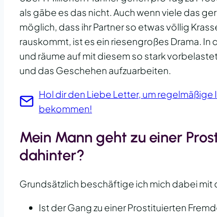
als gäbe es das nicht. Auch wenn viele das gern
möglich, dass ihr Partner so etwas völlig Kra
rauskommt, ist es ein riesengroßes Drama. In 
und räume auf mit diesem so stark vorbelaste
und das Geschehen aufzuarbeiten.
Hol dir den Liebe Letter, um regelmäßige 
bekommen!
Mein Mann geht zu einer Prost
dahinter?
Grundsätzlich beschäftige ich mich dabei mit
Ist der Gang zu einer Prostituierten Fre