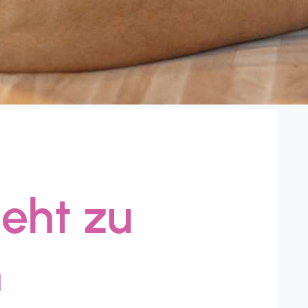
eht zu
n