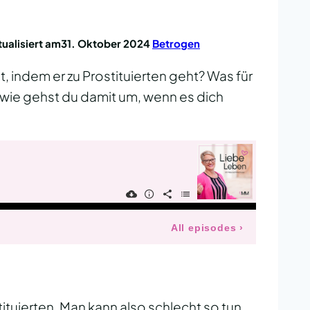
ualisiert am
31. Oktober 2024
Betrogen
, indem er zu Prostituierten geht? Was für
 wie gehst du damit um, wenn es dich
ituierten. Man kann also schlecht so tun,