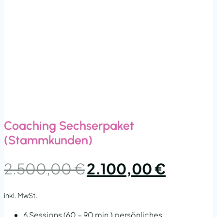
Coaching Sechserpaket
(Stammkunden)
Ursprünglicher
Aktueller
2.500,00
€
2.100,00
€
Preis
Preis
war:
ist:
inkl. MwSt.
2.500,00 €
2.100,00 €
6 Sessions (60 – 90 min.) persönliches