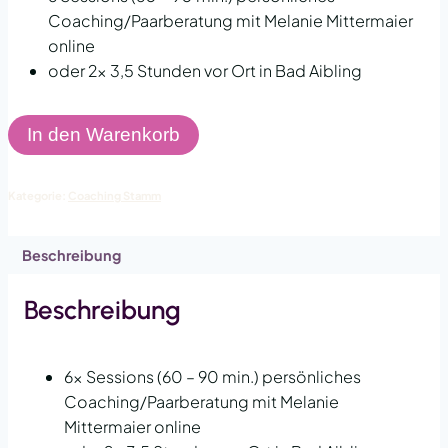
Coaching/Paarberatung mit Melanie Mittermaier
online
oder 2x 3,5 Stunden vor Ort in Bad Aibling
Coaching
In den Warenkorb
Sechserpaket
(Stammkunden)
Kategorie:
Coaching Stamm
Menge
Beschreibung
Beschreibung
6x Sessions (60 – 90 min.) persönliches
Coaching/Paarberatung mit Melanie
Mittermaier online