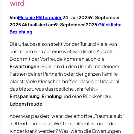
wird
Von
Melanie Mittermaier
24. Juli 2025
9. September
2025
Aktualisiert am
9. September 2025
Glückliche
Beziehung
Die Urlaubssaison steht vor der Tür und viele von
uns freuen sich auf eine wohlverdiente Auszeit.
Doch mit der Vorfreude kommen auch die
Erwartungen
. Egal, ob du den Urlaub mit deinem
Partner/deiner Partnerin oder der ganzen Familie
planst: Viele Menschen hoffen, dass der Urlaub all
das bietet, was das restliche Jahr fehlt –
Entspannung
,
Erholung
und eine Rückkehr zur
Lebensfreude
.
Aber was passiert, wenn der erhoffte „Traumurlaub“
in
Streit
endet, das Wetter schlecht ist oder die
Kinder krank werden? Was, wenn die Erwartungen