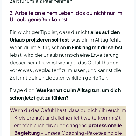
Zeit für uns als Paar nehmen.“
3.
Arbeite an einem Leben, das du nicht nur im
Urlaub genießen kannst
Ein wichtiger Tipp ist, dass du nicht
alles auf den
Urlaub projizieren solltest
, was dir im Alltag fehlt.
Wenn du im Alltag schon
in Einklang mit dir selbst
lebst, wird der Urlaub nur noch eine Erweiterung
dessen sein. Du wirst weniger das Gefühl haben,
vor etwas „weglaufen“ zu müssen, und kannst die
Zeit mit deinen Liebsten wirklich genießen.
Frage dich:
Was kannst du im Alltag tun, um dich
schon jetzt gut zu fühlen?
Wenn du das Gefühl hast, dass du dich / ihr euch im
Kreis dreh(s)t und alleine nicht weiterkomm(s)t,
empfehle ich dir/euch dringend
professionelle
Begleitung
– Unsere Coaching-Pakete sind die