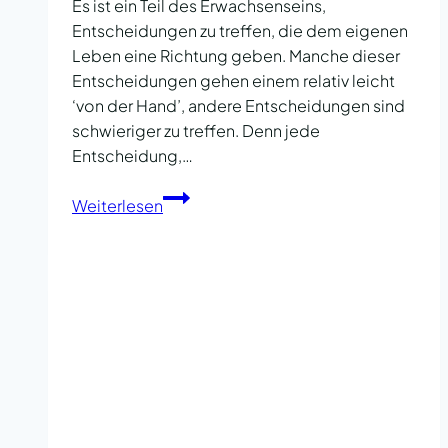
Es ist ein Teil des Erwachsenseins,
Entscheidungen zu treffen, die dem eigenen
Leben eine Richtung geben. Manche dieser
Entscheidungen gehen einem relativ leicht
‘von der Hand’, andere Entscheidungen sind
schwieriger zu treffen. Denn jede
Entscheidung,…
Konsequenzen
Weiterlesen
meistern
–
Der
Weg
zu
selbstbewussten
Entscheidungen