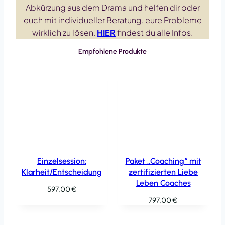
Abkürzung aus dem Drama und helfen dir oder
euch mit individueller Beratung, eure Probleme
wirklich zu lösen.
HIER
findest du alle Infos.
Empfohlene Produkte
Einzelsession:
Paket „Coaching“ mit
Klarheit/Entscheidung
zertifizierten Liebe
Leben Coaches
597,00
€
797,00
€