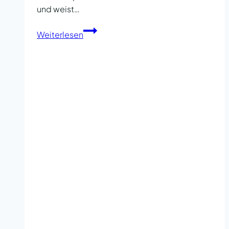
und weist…
6
Weiterlesen
Anzeichen
für
eine
gesunde
Beziehung