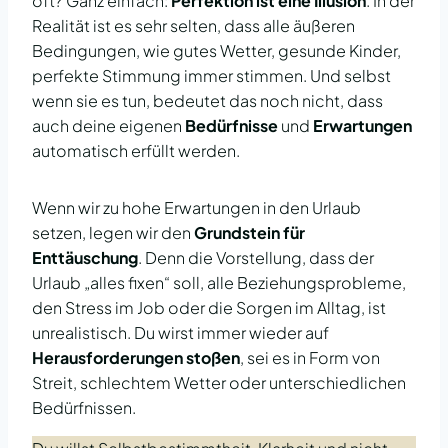
oft? Ganz einfach:
Perfektion ist eine Illusion
. In der
Realität ist es sehr selten, dass alle äußeren
Bedingungen, wie gutes Wetter, gesunde Kinder,
perfekte Stimmung immer stimmen. Und selbst
Sie sehen gerade einen
Platzhalterinhalt von
wenn sie es tun, bedeutet das noch nicht, dass
YouTube
. Um auf den
auch deine eigenen
Bedürfnisse
und
Erwartungen
eigentlichen Inhalt
zuzugreifen, klicken Sie
automatisch erfüllt werden.
auf die Schaltfläche unten.
Bitte beachten Sie, dass
dabei Daten an
Wenn wir zu hohe Erwartungen in den Urlaub
Drittanbieter
weitergegeben werden.
setzen, legen wir den
Grundstein für
Mehr Informationen
Enttäuschung
. Denn die Vorstellung, dass der
Urlaub „alles fixen“ soll, alle Beziehungsprobleme,
Inhalt entsperren
den Stress im Job oder die Sorgen im Alltag, ist
unrealistisch. Du wirst immer wieder auf
Erforderlichen
Service akzeptieren
Herausforderungen stoßen
, sei es in Form von
und Inhalte
Streit, schlechtem Wetter oder unterschiedlichen
entsperren
Bedürfnissen.