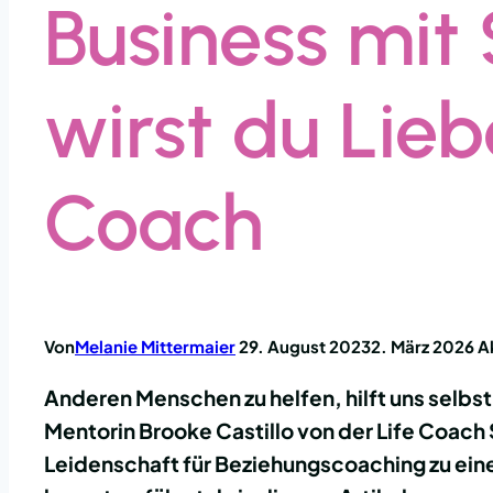
Business mit 
wirst du Lie
Coach
Von
Melanie Mittermaier
29. August 2023
2. März 2026
A
Anderen Menschen zu helfen, hilft uns selbst
Mentorin Brooke Castillo von der Life Coach
Leidenschaft für Beziehungscoaching zu ei