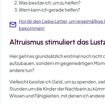
Was
besitze
ich, um zu helfen?
Wem
kann ich gerade helfen?
Hol dir den Liebe Letter, um regelmäßige 
bekommen!
Altruismus stimuliert das Lus
Hier geht es grundsätzlich erstmal noch nicht
aufzubauen, sondern im gegenwärtigen Momen
andere tun?
Vielleicht besitze ich Geld, um zu spenden, viel
Stunden um die Kinder der Nachbarin zu kümme
Wissen und Fähigkeiten, mit denen ich anderen