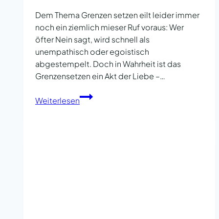
Dem Thema Grenzen setzen eilt leider immer
noch ein ziemlich mieser Ruf voraus: Wer
öfter Nein sagt, wird schnell als
unempathisch oder egoistisch
abgestempelt. Doch in Wahrheit ist das
Grenzensetzen ein Akt der Liebe –…
In
Weiterlesen
der
Beziehung
Grenzen
setzen
–
so
geht’s!