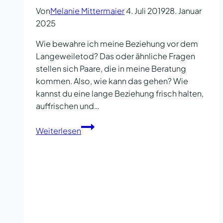
Von
Melanie Mittermaier
4. Juli 2019
28. Januar
2025
Wie bewahre ich meine Beziehung vor dem
Langeweiletod? Das oder ähnliche Fragen
stellen sich Paare, die in meine Beratung
kommen. Also, wie kann das gehen? Wie
kannst du eine lange Beziehung frisch halten,
auffrischen und…
Lebendigkeit
Weiterlesen
und
Spaß
in
der
Beziehung