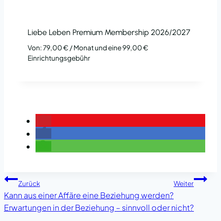
Liebe Leben Premium Membership 2026/2027
Von:
79,00
€
/ Monat und eine
99,00
€
Einrichtungsgebühr
Beitragsnavigation
Zurück
Weiter
Kann aus einer Affäre eine Beziehung werden?
Erwartungen in der Beziehung – sinnvoll oder nicht?