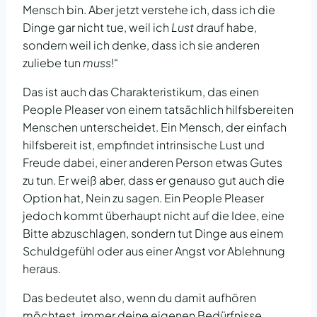
Mensch bin. Aber jetzt verstehe ich, dass ich die
Dinge gar nicht tue, weil ich
Lust
drauf habe,
sondern weil ich denke, dass ich sie anderen
zuliebe tun
muss
!“
Das ist auch das Charakteristikum, das einen
People Pleaser von einem tatsächlich hilfsbereiten
Menschen unterscheidet. Ein Mensch, der einfach
hilfsbereit ist, empfindet intrinsische Lust und
Freude dabei, einer anderen Person etwas Gutes
zu tun. Er weiß aber, dass er genauso gut auch die
Option hat, Nein zu sagen. Ein People Pleaser
jedoch kommt überhaupt nicht auf die Idee, eine
Bitte abzuschlagen, sondern tut Dinge aus einem
Schuldgefühl oder aus einer Angst vor Ablehnung
heraus.
Das bedeutet also, wenn du damit aufhören
möchtest, immer deine eigenen Bedürfnisse