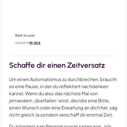
Back to Love
Ursprünglicher
Aktueller
225,00
€
99,00
€
Preis
Preis
war:
ist:
225,00 €
99,00 €.
Schaffe dir einen Zeitversatz
Um einen Automatismus zu durchbrechen, braucht
es eine Pause, in der du reflektiert nachdenken
kannst. Wenn du also das nächste Mal von
jemandem ‚überfallen‘ wirst, der/die eine Bitte,
einen Wunsch oder eine Erwartung an dich hat, sag
nicht gleich Ja sondern verschaff dir erstmal Zeit.
Du könntest zum Beispiel sowas sagen wie: „Ich