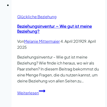
Glückliche Beziehung
Beziehungsinventur – Wie gut ist meine
Beziehung?
Von
Melanie Mittermaier
4. April 2019
29. April
2025
Beziehungsinventur – Wie gut ist meine
Beziehung? Wie finde ich heraus, wo wir als
Paar stehen? In diesem Beitrag bekommst du
eine Menge Fragen, die du nutzen kannst, um
deine Beziehung von allen Seiten zu…
Beziehungsinventur
Weiterlesen
–
Wie