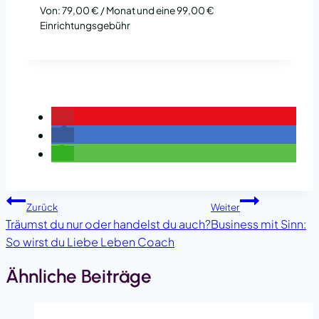
Von:
79,00
€
/ Monat und eine
99,00
€
Einrichtungsgebühr
Beitragsnavigation
Zurück
Weiter
Träumst du nur oder handelst du auch?
Business mit Sinn:
So wirst du Liebe Leben Coach
Ähnliche Beiträge