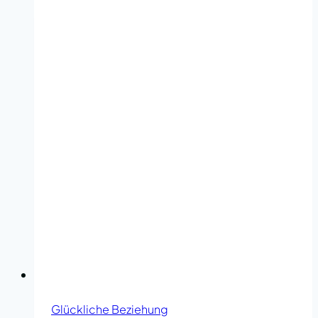
gut
ist
meine
Beziehung?
Glückliche Beziehung