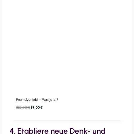
Fremdverliebt – Was jetzt?
Ursprünglicher
Aktueller
225,00
€
99,00
€
Preis
Preis
war:
ist:
225,00 €
99,00 €.
4. Etabliere neue Denk- und