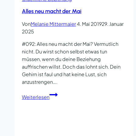
Alles neu macht der Mai
Von
Melanie Mittermaier
4. Mai 2019
29. Januar
2025
#092: Alles neu macht der Mai? Vermutlich
nicht. Du wirst schon selbst etwas tun
müssen, wenn du deine Beziehung
auffrischen willst. Doch das lohnt sich. Dein
Gehirn ist faul und hat keine Lust, sich
anzustrengen….
Alles
Weiterlesen
neu
macht
der
Mai