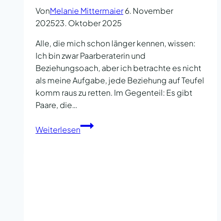
Von
Melanie Mittermaier
6. November
2025
23. Oktober 2025
Alle, die mich schon länger kennen, wissen:
Ich bin zwar Paarberaterin und
Beziehungsoach, aber ich betrachte es nicht
als meine Aufgabe, jede Beziehung auf Teufel
komm raus zu retten. Im Gegenteil: Es gibt
Paare, die…
Was
Weiterlesen
tun
nach
der
Trennung?
In
4
Phasen