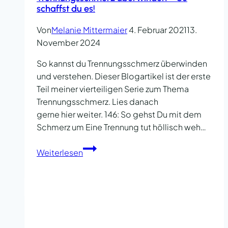
schaffst du es!
Von
Melanie Mittermaier
4. Februar 2021
13.
November 2024
So kannst du Trennungsschmerz überwinden
und verstehen. Dieser Blogartikel ist der erste
Teil meiner vierteiligen Serie zum Thema
Trennungsschmerz. Lies danach
gerne hier weiter. 146: So gehst Du mit dem
Schmerz um Eine Trennung tut höllisch weh…
Trennungsschmerz
Weiterlesen
überwinden
–
So
schaffst
du
es!