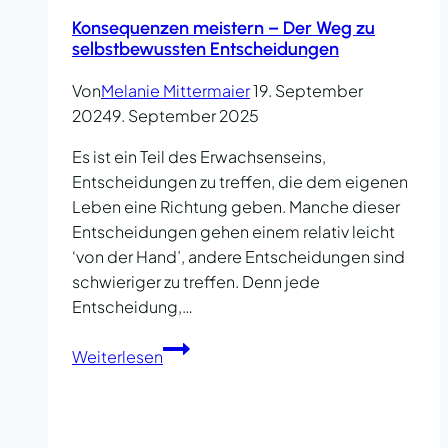
Konsequenzen meistern – Der Weg zu
selbstbewussten Entscheidungen
Von
Melanie Mittermaier
19. September
2024
9. September 2025
Es ist ein Teil des Erwachsenseins,
Entscheidungen zu treffen, die dem eigenen
Leben eine Richtung geben. Manche dieser
Entscheidungen gehen einem relativ leicht
‘von der Hand’, andere Entscheidungen sind
schwieriger zu treffen. Denn jede
Entscheidung,…
Konsequenzen
Weiterlesen
meistern
–
Der
Weg