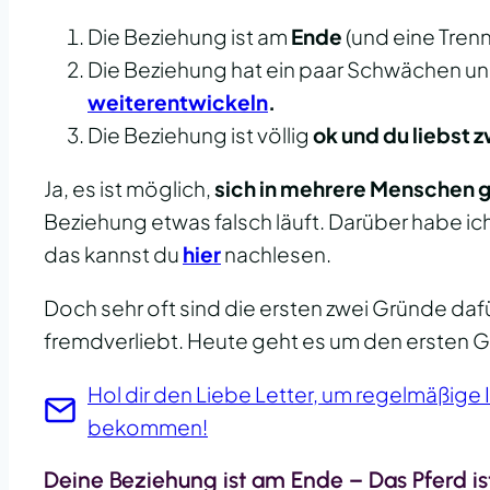
Die Beziehung ist am
Ende
(und eine Trenn
Die Beziehung hat ein paar Schwächen und
weiterentwickeln
.
Die Beziehung ist völlig
ok und du liebst
Ja, es ist möglich,
sich in mehrere Menschen gl
Beziehung etwas falsch läuft. Darüber habe ic
das kannst du
hier
nachlesen.
Doch sehr oft sind die ersten zwei Gründe daf
fremdverliebt. Heute geht es um den ersten G
Hol dir den Liebe Letter, um regelmäßige 
bekommen!
Deine Beziehung ist am Ende – Das Pferd ist