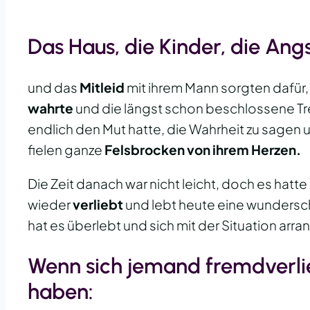
Das Haus, die Kinder, die An
und das
Mitleid
mit ihrem Mann sorgten dafür,
wahrte
und die längst schon beschlossene T
endlich den Mut hatte, die Wahrheit zu sagen
fielen ganze
Felsbrocken von ihrem Herzen.
Die Zeit danach war nicht leicht, doch es hatte
wieder
verliebt
und lebt heute eine wunders
hat es überlebt und sich mit der Situation arra
Wenn sich jemand fremdverli
haben: