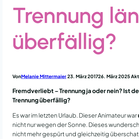
Trennung län
überfällig?
Von
Melanie Mittermaier
23. März 2017
26. März 2025
Akt
Fremdverliebt – Trennung ja oder nein? Ist de
Trennung überfällig?
Es war im letzten Urlaub. Dieser Animateur war
nicht nur wegen der Sonne. Dieses wunderschö
nicht mehr gespürt und gleichzeitig überschat