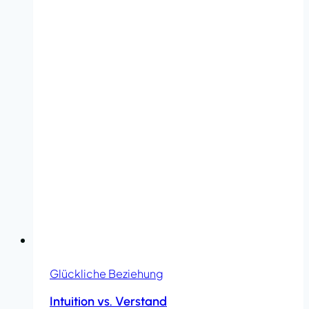
In
4
Phasen
zum
neuen
Leben
Glückliche Beziehung
Intuition vs. Verstand