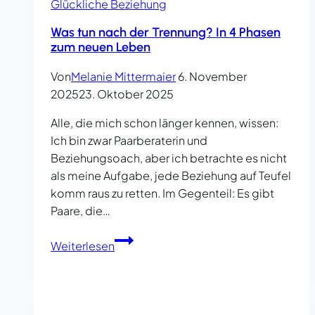
Glückliche Beziehung
Was tun nach der Trennung? In 4 Phasen
zum neuen Leben
Von
Melanie Mittermaier
6. November
2025
23. Oktober 2025
Alle, die mich schon länger kennen, wissen:
Ich bin zwar Paarberaterin und
Beziehungsoach, aber ich betrachte es nicht
als meine Aufgabe, jede Beziehung auf Teufel
komm raus zu retten. Im Gegenteil: Es gibt
Paare, die…
Was
Weiterlesen
tun
nach
der
Trennung?