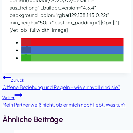
content/uploads/2020/02/bekannt-
aus_frei.png“ _builder_version=“4.3.4″
background_color=“rgba(129,138,145,0.22)“
min_height=“50px“ custom_padding=“||0px|||“]
[/et_pb_fullwidth_image]
Beitragsnavigation
Zurück
Offene Beziehung und Regeln – wie sinnvoll sind sie?
Weiter
Mein Partner weiß nicht, ob er mich noch liebt. Was tun?
Ähnliche Beiträge