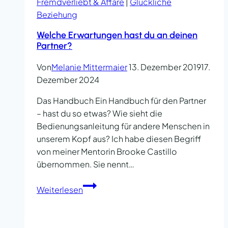
Fremdverliebt & Affäre
|
Glückliche
Beziehung
Welche Erwartungen hast du an deinen
Partner?
Von
Melanie Mittermaier
13. Dezember 2019
17.
Dezember 2024
Das Handbuch Ein Handbuch für den Partner
– hast du so etwas? Wie sieht die
Bedienungsanleitung für andere Menschen in
unserem Kopf aus? Ich habe diesen Begriff
von meiner Mentorin Brooke Castillo
übernommen. Sie nennt…
Welche
Weiterlesen
Erwartungen
hast
du