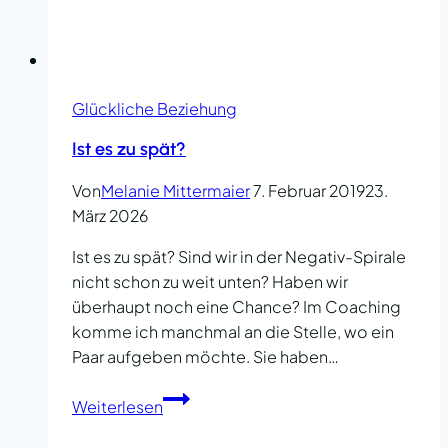
Glückliche Beziehung
Ist es zu spät?
Von
Melanie Mittermaier
7. Februar 2019
23.
März 2026
Ist es zu spät? Sind wir in der Negativ-Spirale
nicht schon zu weit unten? Haben wir
überhaupt noch eine Chance? Im Coaching
komme ich manchmal an die Stelle, wo ein
Paar aufgeben möchte. Sie haben…
Ist
Weiterlesen
es
zu