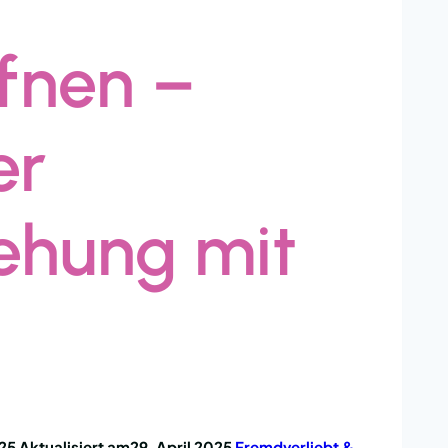
fnen –
er
ehung mit
025
Aktualisiert am
29. April 2025
Fremdverliebt &