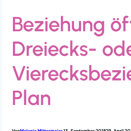
Beziehung öf
Dreiecks- od
Vierecksbezi
Plan
Von
Melanie Mittermaier
13. September 2018
29. April 2