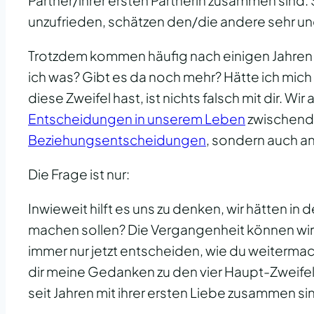
Partner/ihrer ersten Partnerin zusammen sind. S
unzufrieden, schätzen den/die andere sehr un
Trotzdem kommen häufig nach einigen Jahren 
ich was? Gibt es da noch mehr? Hätte ich mich
diese Zweifel hast, ist nichts falsch mit dir. Wir
Entscheidungen in unserem Leben
zwischendur
Beziehungsentscheidungen
, sondern auch a
Die Frage ist nur:
Inwieweit hilft es uns zu denken, wir hätten i
machen sollen? Die Vergangenheit können wir
immer nur jetzt entscheiden, wie du weitermac
dir meine Gedanken zu den vier Haupt-Zweifel
seit Jahren mit ihrer ersten Liebe zusammen si